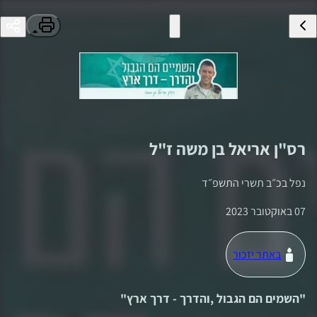
רס"ן
אריאל בן משה
ז"ל
נפל ב
כ״ב תשרי התשפ״ד
07 באוקטובר 2023
באתר יזכור
"
השמים הם הגבול ,והדרך - דרך ארץ
"