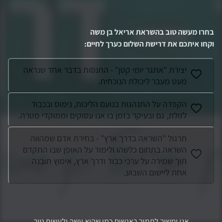
בחרו מעשה טוב בהשראת
אריאל בן משה
וקחו איתכם את דרישת השלום כערך לחיים
:
יצירת "אתגר יומי קטן" - התנסות בדבר אחד שנראה
מעט מעבר ליכולת הנוכחית.
הקפדה על התנהגות בנועם הליכות, נימוס ובכבוד
לזולת, גם ובעיקר בזמן בו אנו עסוקים וממוקדי מטרה.
תרגול "השראה בדרך ארץ" - בחירת אדם שמהווה
השראה בתחום כלשהו ולימוד על האופן שבו התקדם
תוך שמירה על ערכי כבוד ודרך ארץ, אימוץ תובנה
אחת ליישום השבוע.
אני ימשיך לתמוך באנשים כמו שהוא עשה ולעשות טוב