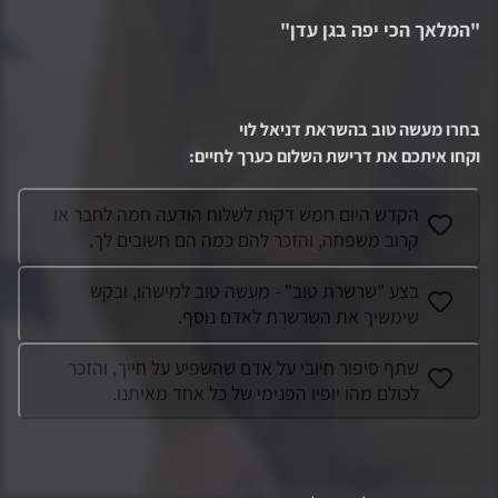
"
המלאך הכי יפה בגן עדן
"
בחרו מעשה טוב בהשראת
דניאל לוי
וקחו איתכם את דרישת השלום כערך לחיים
:
הקדש היום חמש דקות לשלוח הודעה חמה לחבר או
קרוב משפחה, והזכר להם כמה הם חשובים לך.
בצע "שרשרת טוב" - מעשה טוב למישהו, ובקש
שימשיך את השרשרת לאדם נוסף.
שתף סיפור חיובי על אדם שהשפיע על חייך, והזכר
לכולם מהו יופיו הפנימי של כל אחד מאיתנו.