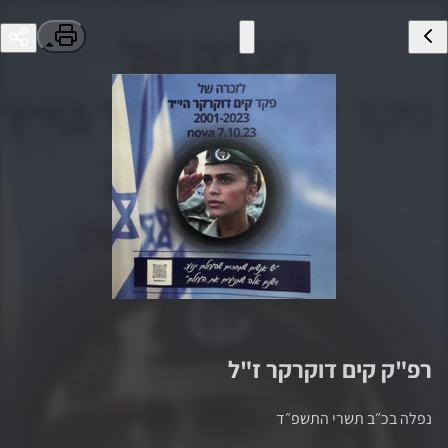
רפ"ק
קים דוקרקר
ז"ל
נפלה ב
כ״ב תשרי התשפ״ד