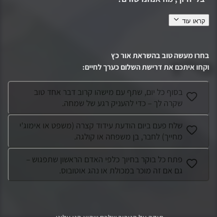
קראו עוד
אור האמין שחיוך מחזק וללא חיוך ושמחה החיים לא שווים. החיוך
הוא הסמל של אור, תמיד חייך כל מצב גם כשהיה קשה, החיוך של
אור בא מהנשמה ותמיד ליווה אותו,החיוך של אור חיזק ונתן מלא
בחרו מעשה טוב בהשראת
אור כץ
שמחה ורוגע, כמו מלאך.
...
וקחו איתכם את דרישת השלום כערך לחיים
:
בסוף כל יום, שתף עם מישהו קרוב דבר אחד טוב
שקרה לך – כדי להעניק רגע של שמחה.
שלח פעם ביום הודעת עידוד קצרה (משפט או אימוג'י
מחייך) לחבר, בן משפחה או קולגה.
פתח כל בוקר בחיוך כלפי האדם הראשון שתפגוש –
גם אם זה מוכר במכולת או נהג אוטובוס.