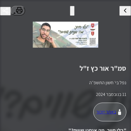
סמ"ר
אור כץ
ז"ל
נפל ב
י׳ חשון התשפ״ה
11 בנובמבר 2024
באתר יזכור
"
בלי חיוך, מה אנחנו שווים?
"