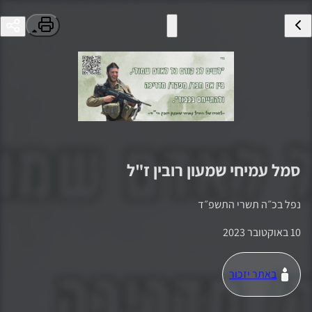
סמל
עמיחי שמעון רובין
ז"ל
נפל ב
כ״ה תשרי התשפ״ד
10 באוקטובר 2023
באתר יזכור