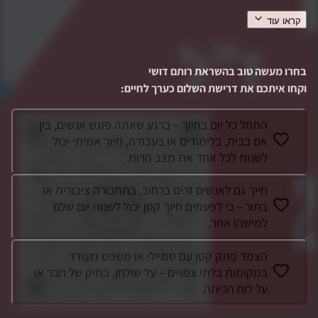
קראו עוד
רותם הוא ילד של אור ושמחה, ילד שובב עם לב של זהב. עם לב
ענק ונתינה אינסופית. תמיד ראשון לעזור, הראשון שהתנדב לכל
משימה, עם חיוך ומילה טובה, לידו אי אפשר להיות עצובים. לכל
בחרו מעשה טוב בהשראת
רותם דושי
מקום שרק הגיע, נכנס עם
...
וקחו איתכם את דרישת השלום כערך לחיים
:
התחל כל יום בחיוך – ברגע שאתה פוגש אנשים, בין
אם בבית, בלימודים או בעבודה, חיוך אמיתי יכול
לשנות לכל אחד את מצב הרוח.
חייך גם לאנשים זרים ברחוב, בתחבורה ציבורית או
בתור – כי לפעמים חיוך קטן יכול לשנות יום שלם
למישהו אחר.
הצמד פתק קטן עם סמיילי או משפט מעודד
במקומות בלתי צפויים – על שולחן, בתיק של חבר או
על לוח הכיתה.