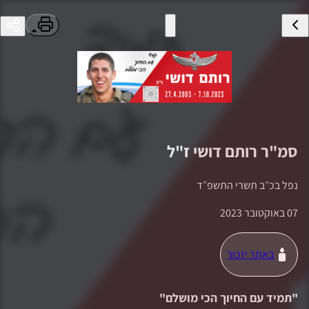
סמ"ר
רותם דושי
ז"ל
נפל ב
כ״ב תשרי התשפ״ד
07 באוקטובר 2023
באתר יזכור
"
תמיד עם החיוך הכי מושלם
"