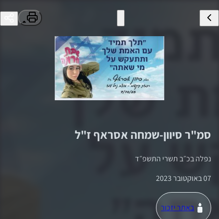
סמ"ר
סיוון-שמחה אסראף
ז"ל
נפלה ב
כ״ב תשרי התשפ״ד
07 באוקטובר 2023
באתר יזכור