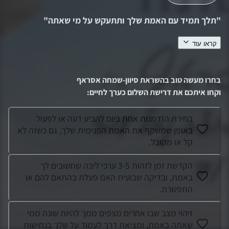
"
תלך תמיד עם האמת שלך ותתעקש על מי שאתה
"
קראו עוד
סיוון שמחה אסראף שירתה במוצב נחל עוז. זו הייתה השבת
האחרונה שלה. סיוון ילדה יפייפיה , טובת לב, אוהבת לעזור לכולם,
ערך של נתינה . סיוון הייתה ממגנטת בכל מקום שהלכה היו
בחרו מעשה טוב בהשראת
סיוון-שמחה אסראף
סביבה חברים. המשפט שלה מציין
...
וקחו איתכם את דרישת השלום כערך לחיים
:
בחירת הזדמנות אחת ביום להביע דעה או לפעול
באופן שמשקף את האמת הפנימית שלך, גם כשזה לא
קל או מקובל.
הקדשת זמן לזהות 3-5 ערכי ליבה שחשובים לך
באמת, ובדיקה שבועית האם פעלת בהתאם להם או
התפשרת.
זיהוי מצב שבו אחרים מצפים ממך להיות שונה ממי
שאתה באמת, ומציאת דרך לעמוד על שלך בנחישות