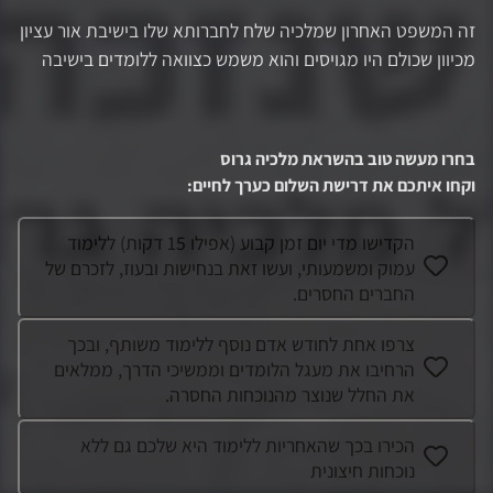
זה המשפט האחרון שמלכיה שלח לחברותא שלו בישיבת אור עציון
מכיוון שכולם היו מגויסים והוא משמש כצוואה ללומדים בישיבה
בחרו מעשה טוב בהשראת
מלכיה גרוס
וקחו איתכם את דרישת השלום כערך לחיים
:
הקדישו מדי יום זמן קבוע (אפילו 15 דקות) ללימוד
עמוק ומשמעותי, ועשו זאת בנחישות ובעוז, לזכרם של
החברים החסרים.
צרפו אחת לחודש אדם נוסף ללימוד משותף, ובכך
הרחיבו את מעגל הלומדים וממשיכי הדרך, ממלאים
את החלל שנוצר מהנוכחות החסרה.
הכירו בכך שהאחריות ללימוד היא שלכם גם ללא
נוכחות חיצונית