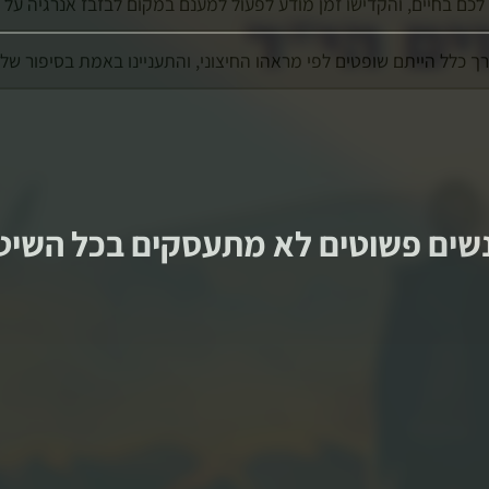
 בחיים, והקדישו זמן מודע לפעול למענם במקום לבזבז אנרגיה על שי
לל הייתם שופטים לפי מראהו החיצוני, והתעניינו באמת בסיפור שלו ו
אנשים פשוטים לא מתעסקים בכל השי