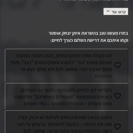
קראו עוד
איתן שירת כמפקד צוות לוחמים ביחידת אגוז. הוא היה חדור
תחושת שליחות ואהבה עמוקה לעם ולארץ. כשבוע לפני פרוץ
המלחמה אמר איתן לחייליו: "בכל דור ודור יש גיבורים! והמדינה
בחרו מעשה טוב בהשראת
איתן יצחק אוסטר
והעם לא יוכלו להתקיים בלי אותם
...
וקחו איתכם את דרישת השלום כערך לחיים
:
זהו פעולה אחת שאתם עושים, והפכו אותה ממשהו
שאתם עושים "נגד" למשהו שאתם עושים "בעד". פעלו
מתוך אהבה למה שחשוב לכם ולא מתוך כעס או
התנגדות.
הקדישו זמן לחיזוק ולהעמקת הקשר עם הערכים,
האנשים והמקומות "שעומדים מאחוריכם" ושלמענם
אתם פועלים – או אפילו נלחמים – בחיי היומיום.
בפעם הבאה שאתם נכנסים לעימות או ויכוח, עצרו
ושנו את הגישה – במקום להתמקד בניצחון על הצד
השני, התמקדו בהגנה ובקידום מה שחשוב לכם