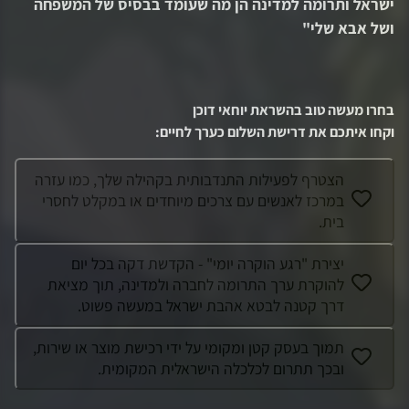
ישראל ותרומה למדינה הן מה שעומד בבסיס של המשפחה
ושל אבא שלי
"
בחרו מעשה טוב בהשראת
יוחאי דוכן
וקחו איתכם את דרישת השלום כערך לחיים
:
הצטרף לפעילות התנדבותית בקהילה שלך, כמו עזרה
במרכז לאנשים עם צרכים מיוחדים או במקלט לחסרי
בית.
יצירת "רגע הוקרה יומי" - הקדשת דקה בכל יום
להוקרת ערך התרומה לחברה ולמדינה, תוך מציאת
דרך קטנה לבטא אהבת ישראל במעשה פשוט.
תמוך בעסק קטן ומקומי על ידי רכישת מוצר או שירות,
ובכך תתרום לכלכלה הישראלית המקומית.