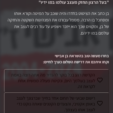
"
בעל הרצון החזק מעצב עולמו במו ידיו
"
בן כתב את הציטוט בחדרו והיה שוכב על המיטה וקורא אותו
ומסתכל בו הרבה. מסמל עבורנו את המנהיגות השקטה והחזקה
של בן, ומקווים שכך הוא ייזכר וישפיע על עוד רבים לעצב את
עולמם במו ידיהם.
בחרו מעשה טוב בהשראת
בן אבישי
וקחו איתכם את דרישת השלום כערך לחיים
:
הקדשת רגע בכל בוקר להגדיר מה אתה רוצה באמת
לעצב בעולמך היום, ונקיטת פעולה ממשית אחת
לקראת זה.
רישום שבועי של תחום אחד בחייך שברצונך לעצב
באופן אקטיבי, והצעדים הקטנים שאתה נוקט כדי
לעצב אותו בעצמך.