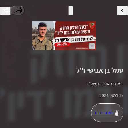
סמל
בן אבישי
ז"ל
נפל ב
ט׳ אייר התשפ״ד
17 במאי 2024
באתר יזכור