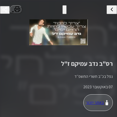
רס"ב
נדב עמיקם
ז"ל
נפל ב
כ״ב תשרי התשפ״ד
07 באוקטובר 2023
באתר יזכור