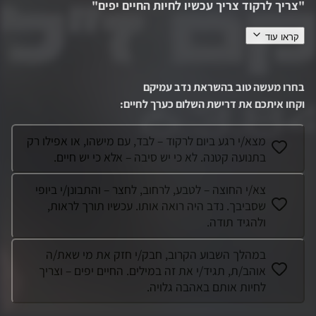
"
צריך לרקוד צריך עכשיו לחיות החיים יפים
"
קראו עוד
נדבי איש של אור ואהבה! הוא אהב את החיים, ותמיד ניסה להנות
מהם כמה שאפשר. נדב איש טוב לב ומסור, תמיד עם חיוך גדול
ועיניים טובות. הוא היה איש כפיים, אמן שעבד עם עץ ועור, טיפח
בחרו מעשה טוב בהשראת
נדב עמיקם
גינה לתפארת, אהב טיולים,
...
וקחו איתכם את דרישת השלום כערך לחיים
:
מצא/י רגע ביום לרקוד – לבד, עם מישהו, או אפילו רק
בתנועה קטנה. לא כי יש סיבה – אלא כי יש חיים.
צא/י החוצה – לטבע, לרחוב, לחצר – והתבונן/י ביופי
שסביבך. נדב היה רואה אותו. עכשיו תורך לראות,
ולהגיד תודה.
במהלך השבוע הקרוב, חבק/י חזק את מי שאת/ה
אוהב/ת, תגיד/י את זה במילים. החיים יפים – וצריך
לחיות אותם באהבה גלויה.