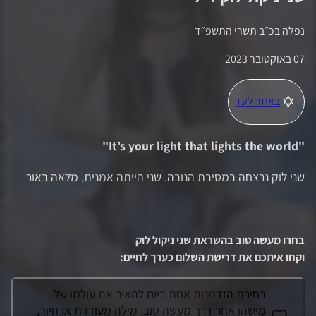
נפלה ב
כ״ב תשרי התשפ״ד
07 באוקטובר 2023
באתר לעד
"
It’s your light that lights the world
"
שני לוק נרצחה במסיבת הנובה. שני הייתה אמנית, מלאה באור
בחרו מעשה טוב בהשראת
שני ניקול לוק
וקחו איתכם את דרישת השלום כערך לחיים
:
בחירת הזדמנות אחת ביום להאיר את עולמו של
מישהו אחר דרך מעשה טוב, מילה מעודדת או חיוך,