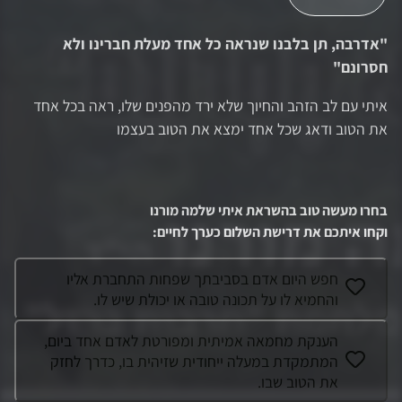
"
אדרבה, תן בלבנו שנראה כל אחד מעלת חברינו ולא
חסרונם
"
איתי עם לב הזהב והחיוך שלא ירד מהפנים שלו, ראה בכל אחד
את הטוב ודאג שכל אחד ימצא את הטוב בעצמו
בחרו מעשה טוב בהשראת
איתי שלמה מורנו
וקחו איתכם את דרישת השלום כערך לחיים
:
חפש היום אדם בסביבתך שפחות התחברת אליו
והחמיא לו על תכונה טובה או יכולת שיש לו.
הענקת מחמאה אמיתית ומפורטת לאדם אחד ביום,
המתמקדת במעלה ייחודית שזיהית בו, כדרך לחזק
את הטוב שבו.