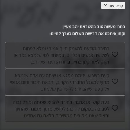
קראו עוד
יהב מעיין ז"ל נפל בקרב בעזה – 11.1.2025 יהב נולד ב-22 ביוני
2005 בבית החולים ליס שבתל אביב, בן בכור לגלי וניר, אח לגאיה
ולאחיו מנישואיו השניים של אביו – יהונתן, נויה ואגם. כבר בלידתו
בחרו מעשה טוב בהשראת
יהב מעיין
עברו הוריו
...
וקחו איתכם את דרישת השלום כערך לחיים
:
בחירה מודעת להעניק חיוך אמיתי ומלא לפחות
לשלושה אנשים בכל יום, במיוחד למי שנמצא בצד או
זקוק לאור קטן בחייו, ברוח הנתינה של יהב.
פעם בשבוע, יזימת מפגש או שיחה עם אדם שנמצא
מחוץ למעגל החברתי הקרוב, והבאת חיבור וחום אנושי
אליו, כפי שיהב ידע לקשר בין עולמות.
בעת קושי או אתגר, בחירה להביא שמחה ומורל גבוה
לסביבה במקום להיכנע לקושי, מתוך אמונה שהחיוך
והאור שאנו מפיצים ממשיכים הלאה גם אחרינו.