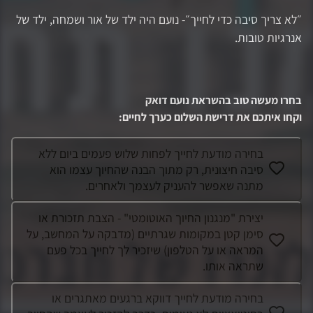
״לא צריך סיבה כדי לחייך״- נועם היה ילד של אור ושמחה, ילד של
אנרגיות טובות.
בחרו מעשה טוב בהשראת
נועם דואק
וקחו איתכם את דרישת השלום כערך לחיים
:
בחירה מודעת לחייך לפחות שלוש פעמים ביום ללא
סיבה חיצונית, רק מתוך הבנה שהחיוך עצמו הוא
מתנה שאפשר להעניק לעצמך ולאחרים.
יצירת "מנגנון החיוך האוטומטי" - הצבת תזכורת או
סימן קטן במקומות שגרתיים (מדבקה על המחשב, על
המראה או על הטלפון) שיזכיר לך לחייך בכל פעם
שתראה אותו.
בחירה מודעת לחייך דווקא ברגעים מאתגרים או