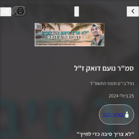
סמ"ר
נועם דואק
ז"ל
נפל ב
י״ט תמוז התשפ״ד
25 ביולי 2024
באתר יזכור
"
לא צריך סיבה כדי לחייך
"