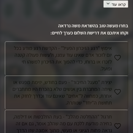
קראו עוד
"לך עם הלב". משה נהג להדגיש לכולם שהדבר שצריך להוביל את
כולנו בחיינו זה הלב, בכל דילמה, החלטה ומעשה. לפעול מהלב.
בסטיקר משה אוהד את מכבי חיפה כל חייו, בסטיקר ניתן לראות
בחרו מעשה טוב בהשראת
משה נרדאה
תמונה של משה מחזיק צעיף מטקס
...
וקחו איתכם את דרישת השלום כערך לחיים
:
אימוץ "רגע הזיכרון הפעיל" - הקדשת רגע מודע בכל
יום לזכור אדם שאינו עוד עמנו, ולעשות פעולה קטנה
לזכרו או ברוחו, כדי להפוך את הזיכרון למשהו חי
ופועל.
יצירת "מעגל החיבור" - פעם בחודש, יזימת מפגש או
שיחה המחברת בין אנשים שלא בהכרח היו מתחברים
אחרת, כמחווה ל"אחים" שאינם עוד וכדרך לחזק את
תחושת ה"יחד" שנותרה.
תרגול "ההחלטה מהלב" - בעת התלבטות או דילמה,
בחירה מודעת ללכת עם מה שהלב אומר, גם אם זה
נראה פחות הגיוני או מעשי, מתוך אמונה שזו הדרך