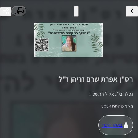
רס"ן
אפרת שרם זריהן
ז"ל
נפלה ב
י״ג אלול התשפ״ג
30 באוגוסט 2023
באתר יזכור