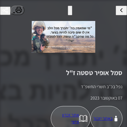
סמל
אופיר טסטה
ז"ל
נפל ב
כ״ב תשרי התשפ״ד
07 באוקטובר 2023
אתר זכרון
באתר יזכור
אישי