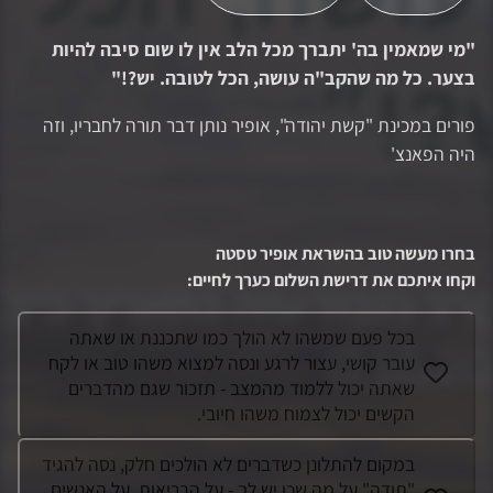
"
מי שמאמין בה' יתברך מכל הלב אין לו שום סיבה להיות
בצער. כל מה שהקב"ה עושה, הכל לטובה. יש?!
"
פורים במכינת "קשת יהודה", אופיר נותן דבר תורה לחבריו, וזה
היה הפאנצ'
בחרו מעשה טוב בהשראת
אופיר טסטה
וקחו איתכם את דרישת השלום כערך לחיים
:
בכל פעם שמשהו לא הולך כמו שתכננת או שאתה
עובר קושי, עצור לרגע ונסה למצוא משהו טוב או לקח
שאתה יכול ללמוד מהמצב - תזכור שגם מהדברים
הקשים יכול לצמוח משהו חיובי.
במקום להתלונן כשדברים לא הולכים חלק, נסה להגיד
"תודה" על מה שכן יש לך - על הבריאות, על האנשים