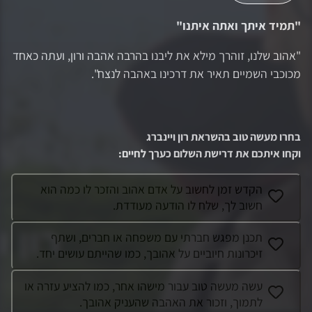
"
תמיד איתך ואתה איתנו
"
"אהוב שלנו, זוהרך מילא את ליבנו בהרבה אהבה ורון, ועתה כאחד
מכוכבי השמיים תאיר את דרכינו באהבה לנצח".
בחרו מעשה טוב בהשראת
רון ויינברג
וקחו איתכם את דרישת השלום כערך לחיים
:
הקדש זמן לחשוב על אדם אהוב והזכר לו כמה הוא
חשוב לך, שלח לו הודעה מעודדת.
תכנן מפגש חברתי עם משפחה או חברים, ושתף
זיכרונות חיוביים על אהובך, כמו שהייתם עושים יחד.
עשה מעשה טוב עבור מישהו אחר, כמו להציע עזרה או
לתמוך, וזכור את האהבה שהעניק אהובך.