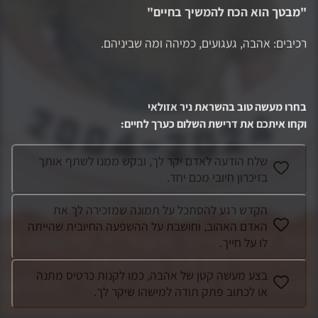
"
מבטך הוא הכח להמשיך בחיים
"
רכיבים: אהבה, געגועים, כמיהה ומה שביניהם.
בחרו מעשה טוב בהשראת
ניר אזולאי
וקחו איתכם את דרישת השלום כערך לחיים
:
שלח הודעה לאדם יקר לך, ובקש ממנו לשתף אותך
בזיכרון חיובי מכם יחד.
הקדש רגע להסתכל על תמונה שמזכירה לך את
האדם האהוב, וחושבת על ההשפעה החיובית שהייתה
לו על חייך.
בצע מעשה קטן של אהבה, כמו לקנות כרטיס מתנה
או לכתוב פתק תודה למישהו שיקר לך.