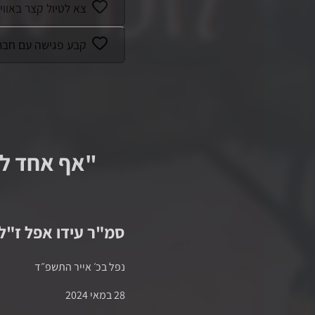
צא לטיול קצר באוו
קבע פגישה עם חבר 
"
אף אחד לא
סמ"ר
עידו אפל
ז"ל
נפל ב
כ׳ אייר התשפ״ד
28 במאי 2024