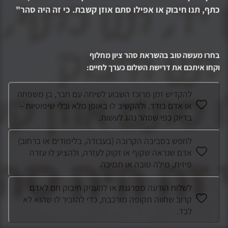
כתף, תנו חיבוק או אפילו סתם אוזן קשבת. כי זה היה סהר
"
בחרו מעשה טוב בהשראת
סהר ציון מחלוף
וקחו איתכם את דרישת השלום כערך לחיים
:
להקדיש זמן מרוכז השבוע לשיחה עם חבר, בן משפחה
או אדם בודד, ולהקשיב לו באופן מלא ובלי שיפוטיות –
בדיוק כפי שסהר נהג לעשות.
לחפש בסביבה הקרובה (בעבודה, בלימודים או ברחוב)
אדם שנראה שקוף או זקוק לעזרה, ולהציע לו עזרה
פיזית, מילה טובה או תמיכה.
לשלוח הודעה מפרגנת או להעניק חיבוק חם לאדם
קרוב שחווה תקופה מורכבת, כדי להזכיר לו שהוא לא
לבד.