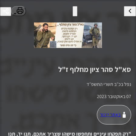
סא"ל
סהר ציון מחלוף
ז"ל
נפל ב
כ״ב תשרי התשפ״ד
07 באוקטובר 2023
באתר יזכור
"
רק תפקחו עיניים ותחפשו מישהו שצריך אתכם. תנו יד, תנו