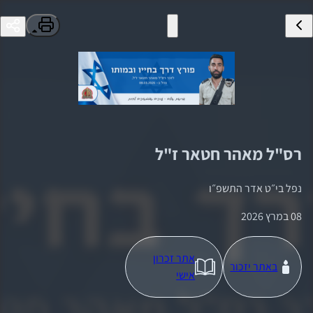
רס"ל
מאהר חטאר
ז"ל
נפל ב
י״ט אדר התשפ״ו
08 במרץ 2026
אתר זכרון
באתר יזכור
אישי