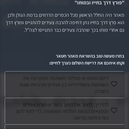
"
פורץ דרך בחייו ובמותו
"
מאהר היה החלל הראשון מכל הכפרים הדרוזים ברמת הגולן ולכן
הוא פרץ דרך בחייו נתן דחיפה להרבה צעירים להתגייס ופורץ דרך
גם אחרי מותו בכך שהרבה צעירים כבר התגייסו לצה"ל.
בחרו מעשה טוב בהשראת
מאהר חטאר
וקחו איתכם את דרישת השלום כערך לחיים
:
ליזום מפגש או פעילות משותפת המקדמת את
השותפות והסולידריות בין מגזרים ותרבויות שונות
בחברה.
להדריך, לחנוך או לתמוך בנער או נערה צעירים
הנמצאים בצומת החלטה משמעותי, כדי לתת להם
כוח ודחיפה קדימה